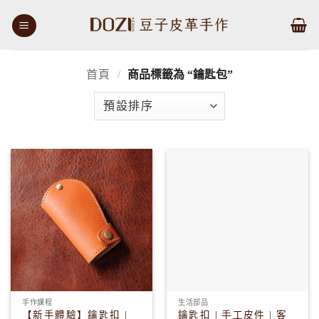
Skip
to
content
首頁
/
商品標籤為 “鑰匙包”
手作課程
生活部品
【新手體驗】鑰匙扣 |
鑰匙扣 | 手工皮件 | 客