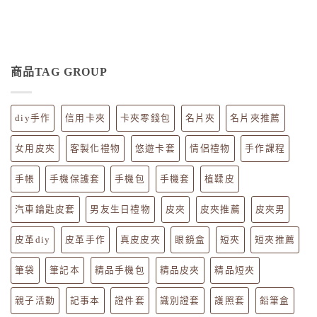
商品TAG GROUP
diy手作
信用卡夾
卡夾零錢包
名片夾
名片夾推薦
女用皮夾
客製化禮物
悠遊卡套
情侶禮物
手作課程
手帳
手機保護套
手機包
手機套
植鞣皮
汽車鑰匙皮套
男友生日禮物
皮夾
皮夾推薦
皮夾男
皮革diy
皮革手作
真皮皮夾
眼鏡盒
短夾
短夾推薦
筆袋
筆記本
精品手機包
精品皮夾
精品短夾
親子活動
記事本
證件套
識別證套
護照套
鉛筆盒