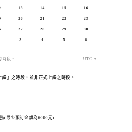
2
13
14
15
16
9
20
21
22
23
6
27
28
29
30
3
4
5
6
UTC
的時段。
上課』之時段，並非正式上課之時段。
(最少預訂金額為6000元)