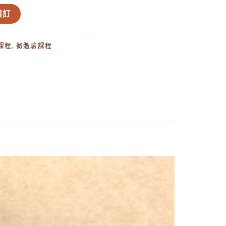
革鑰匙圈 數量
預訂
課程
,
微體驗課程