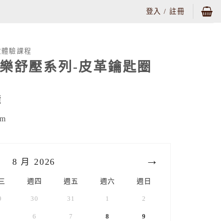
登入 / 註冊
微體驗課程
樂舒壓系列-皮革鑰匙圈
鐘
m
8 月
2026
三
週四
週五
週六
週日
9
30
31
1
2
6
7
8
9