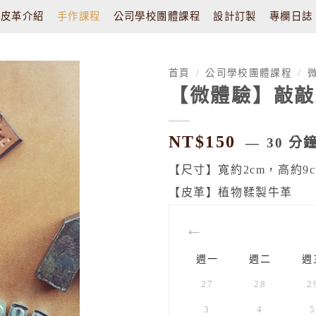
皮革介紹
手作課程
公司學校團體課程
設計訂製
專欄日誌
首頁
/
公司學校團體課程
/
【微體驗】敲敲
NT$
150
30 分
【尺寸】寬約2cm，高約9c
【皮革】植物鞣製牛革
週一
週二
週
27
28
2
3
4
5