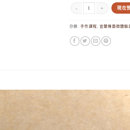
【微體驗】敲敲樂舒壓系列-皮
現在
分類:
手作課程
,
宜蘭傳藝微體驗