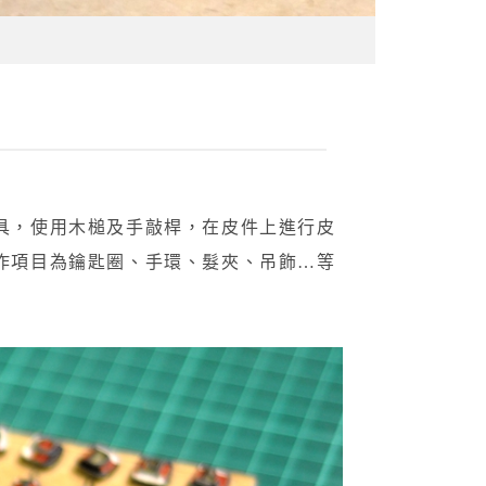
具，使用木槌及手敲桿，在皮件上進行皮
作項目為鑰匙圈、手環、髮夾、吊飾…等